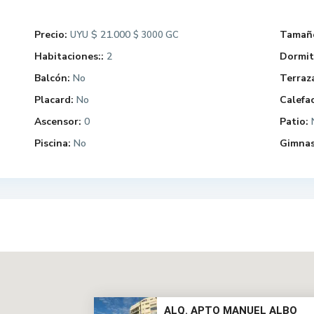
Precio:
$ 21.000
Tamaño
UYU
$ 3000 GC
Habitaciones::
2
Dormit
Balcón:
No
Terraz
Placard:
No
Calefac
Ascensor:
0
Patio:
Piscina:
No
Gimnas
ALQ. APTO MANUEL ALBO