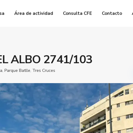
sa
Área de actividad
Consulta CFE
Contacto
L ALBO 2741/103
da
,
Parque Batlle
,
Tres Cruces