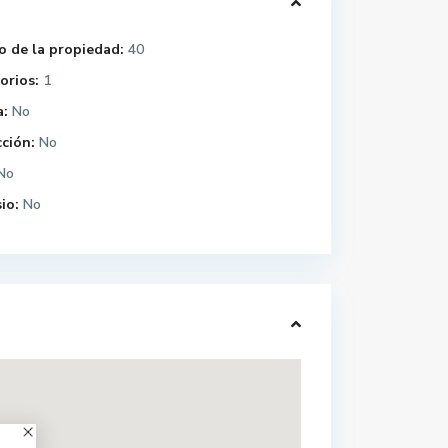
 de la propiedad:
40
orios:
1
a:
No
ción:
No
No
io:
No