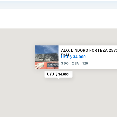
ALQ. LINDORO FORTEZA 257
P/AL...
$ 34.000
UYU
3 DO
2 BA
120
UYU
$ 34.000