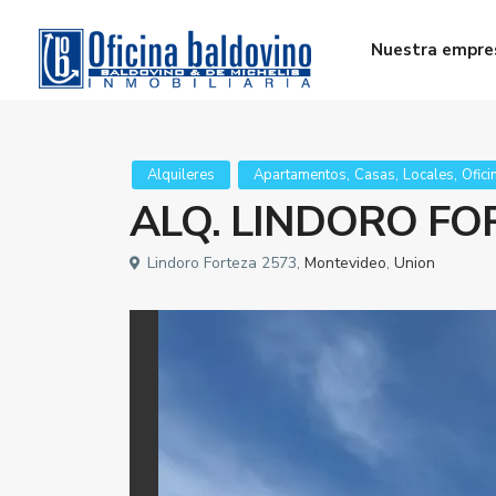
Nuestra empre
,
,
,
Alquileres
Apartamentos
Casas
Locales
Ofici
ALQ. LINDORO FO
Lindoro Forteza 2573,
Montevideo
,
Union