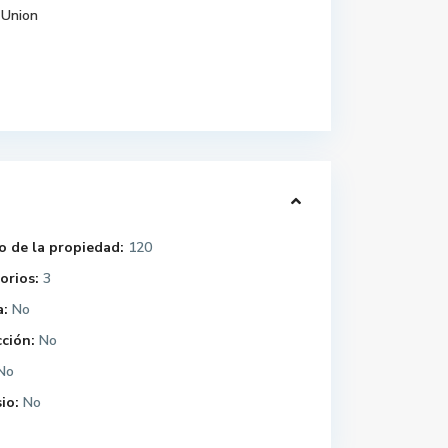
Union
 de la propiedad:
120
orios:
3
a:
No
ción:
No
No
io:
No