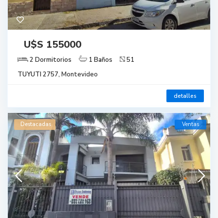
U$S 155000
2 Dormitorios
1 Baños
51
TUYUTI 2757,
Montevideo
detalles
Destacadas
Ventas