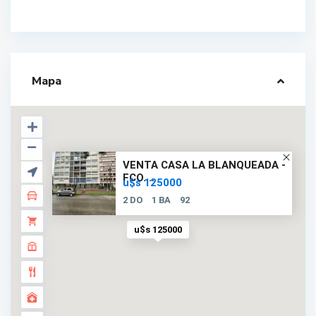
Mapa
VENTA CASA LA BLANQUEADA -
FCO....
u$s 125000
2 DO
1 BA
92
u$s 125000