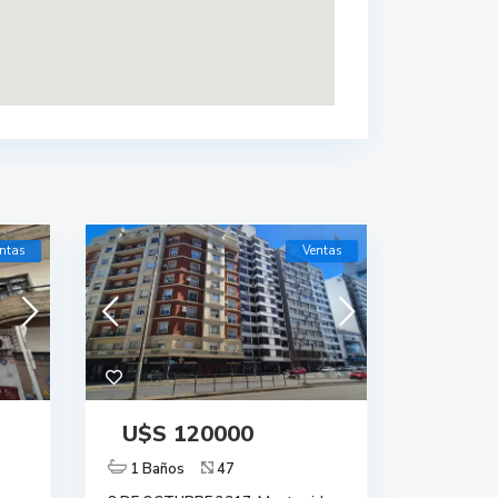
ntas
Ventas
U$S 120000
1 Baños
47