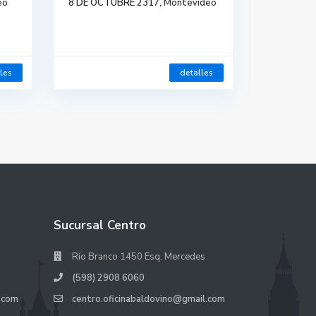
eo
8 DE OCTUBRE 2317,
Montevideo
les
detalles
Sucursal Centro
Río Branco 1450 Esq. Mercedes
(598) 2908 6060
.com
centro.oficinabaldovino@gmail.com