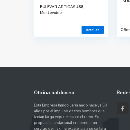
SOR
BULEVAR ARTIGAS 488,
Montevideo
Ofici
detalles
Oficina baldovino
Redes
Esta Empresa Inmobiliaria nació hace ya 50
años por el impulso de tres hombres que
tenían larga experiencia en el ramo. Su
propuesta fundacional era brindar un
servicio de máxima excelencia a su cartera