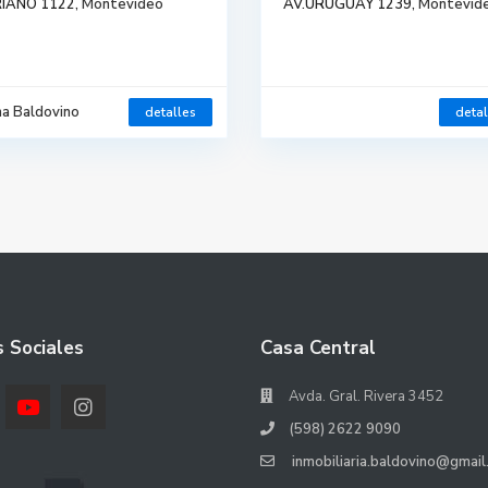
IANO 1122,
Montevideo
AV.URUGUAY 1239,
Montevid
na Baldovino
detalles
detal
 Sociales
Casa Central
Avda. Gral. Rivera 3452
(598) 2622 9090
inmobiliaria.baldovino@gmail