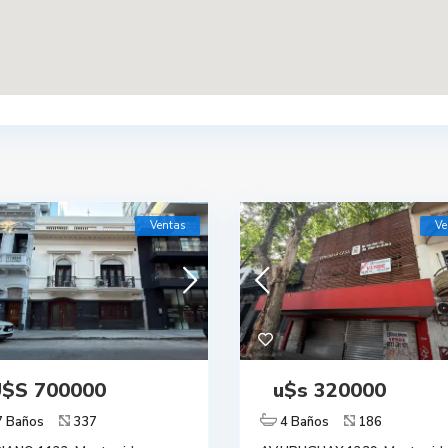
Ventas
Ve
$S 700000
u$s 320000
7 Baños
337
4 Baños
186