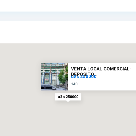
VENTA LOCAL COMERCIAL-
DEPOSITO...
u$s 250000
148
u$s 250000