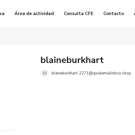
sa
Área de actividad
Consulta CFE
Contacto
blaineburkhart
blaineburkhart-2271@quickemailinbox.shop