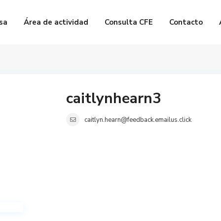
sa
Área de actividad
Consulta CFE
Contacto
caitlynhearn3
caitlyn.hearn@feedback.emailus.click