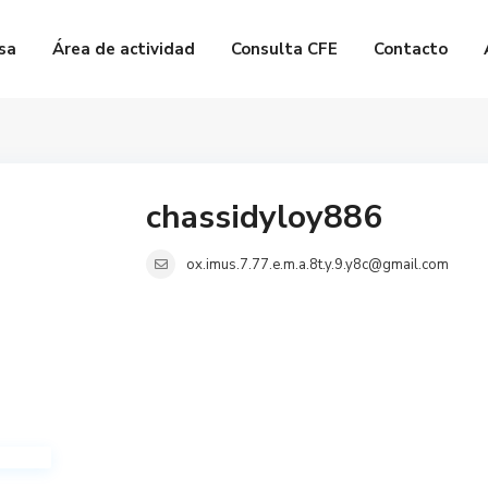
sa
Área de actividad
Consulta CFE
Contacto
chassidyloy886
ox.imus.7.77.e.m.a.8t.y.9.y8c@gmail.com