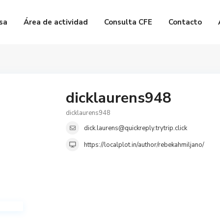
sa
Área de actividad
Consulta CFE
Contacto
dicklaurens948
dicklaurens948
dick.laurens@quickreply.trytrip.click
https://localplot.in/author/rebekahmiljano/