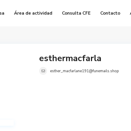
sa
Área de actividad
Consulta CFE
Contacto
esthermacfarla
esther_macfarlane191@funemails.shop