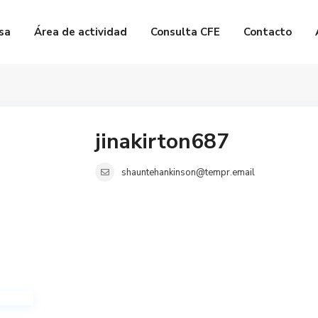
sa
Área de actividad
Consulta CFE
Contacto
jinakirton687
shauntehankinson@tempr.email