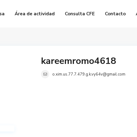
sa
Área de actividad
Consulta CFE
Contacto
kareemromo4618
o.xim.us.77.7.479.g.k.vy64v@gmail.com