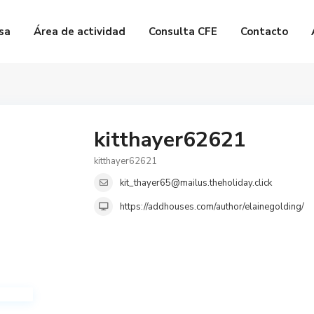
sa
Área de actividad
Consulta CFE
Contacto
kitthayer62621
kitthayer62621
kit_thayer65@mailus.theholiday.click
https://addhouses.com/author/elainegolding/