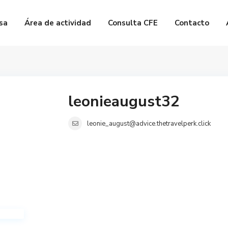
sa
Área de actividad
Consulta CFE
Contacto
leonieaugust32
leonie_august@advice.thetravelperk.click