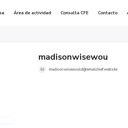
sa
Área de actividad
Consulta CFE
Contacto
madisonwisewou
madison.wisewould@emailchief.website