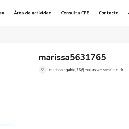
sa
Área de actividad
Consulta CFE
Contacto
marissa5631765
marissa.ngabidj76@mailus.wetransfer.click