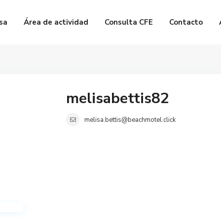
sa
Área de actividad
Consulta CFE
Contacto
melisabettis82
melisa.bettis@beachmotel.click