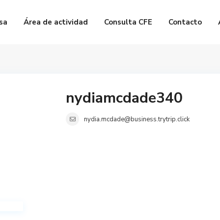
sa
Área de actividad
Consulta CFE
Contacto
nydiamcdade340
nydia.mcdade@business.trytrip.click