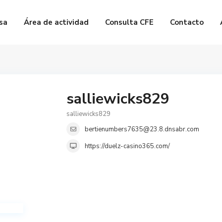
sa
Área de actividad
Consulta CFE
Contacto
salliewicks829
salliewicks829
bertienumbers7635@23.8.dnsabr.com
https://duelz-casino365.com/