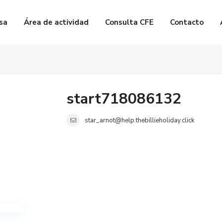
sa
Área de actividad
Consulta CFE
Contacto
start718086132
star_arnot@help.thebillieholiday.click