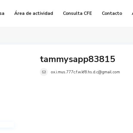
sa
Área de actividad
Consulta CFE
Contacto
tammysapp83815
ox.i.mus.777c.f.w.kf8.hs.d.c@gmail.com