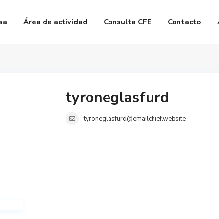
sa
Área de actividad
Consulta CFE
Contacto
tyroneglasfurd
tyroneglasfurd@emailchief.website