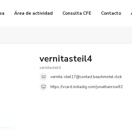
sa
Área de actividad
Consulta CFE
Contacto
vernitasteil4
vernitasteil4
vernita-steil17@contact.beachmotel.click
https://vcard.indiadig.com/jonathanrow82