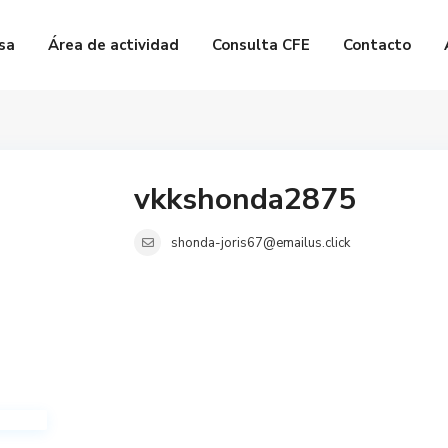
sa
Área de actividad
Consulta CFE
Contacto
vkkshonda2875
shonda-joris67@emailus.click