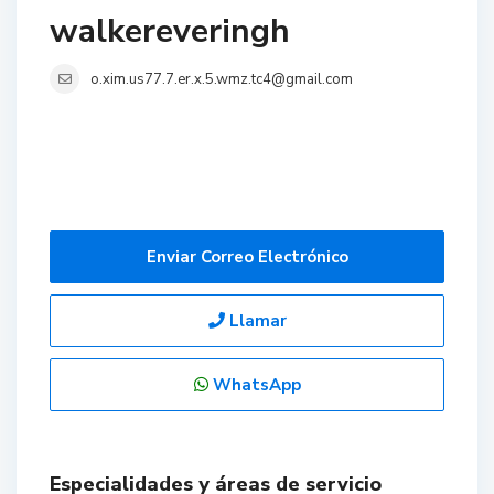
walkereveringh
o.xim.us77.7.er.x.5.wmz.tc4@gmail.com
Enviar Correo Electrónico
Llamar
WhatsApp
Especialidades y áreas de servicio