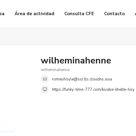
sa
Área de actividad
Consulta CFE
Contacto
wilheminahenne
wilheminahenne
romeohoyle@ssl.tls.cloudns.asia
https://funky-time-777.com/kivabe-khelte-hoy