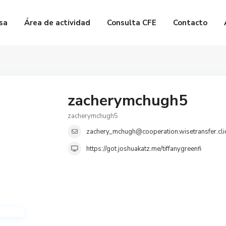
sa
Área de actividad
Consulta CFE
Contacto
zacherymchugh5
zacherymchugh5
zachery_mchugh@cooperation.wisetransfer.cli
https://got.joshuakatz.me/tiffanygreenfi