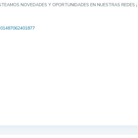
OSTEAMOS NOVEDADES Y OPORTUNIDADES EN NUESTRAS REDES ¡ 
-101487062401877
S